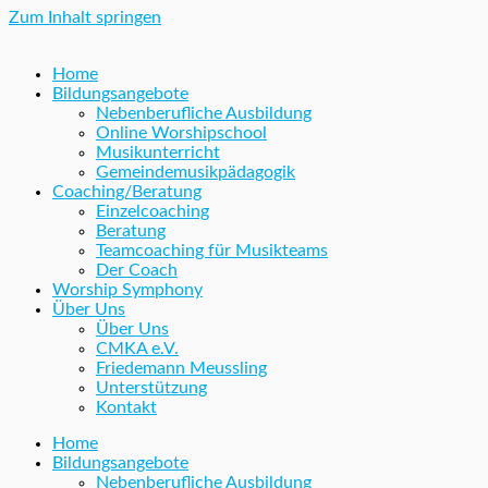
Zum Inhalt springen
Home
Bildungsangebote
Nebenberufliche Ausbildung
Online Worshipschool
Musikunterricht
Gemeindemusikpädagogik
Coaching/Beratung
Einzelcoaching
Beratung
Teamcoaching für Musikteams
Der Coach
Worship Symphony
Über Uns
Über Uns
CMKA e.V.
Friedemann Meussling
Unterstützung
Kontakt
Home
Bildungsangebote
Nebenberufliche Ausbildung