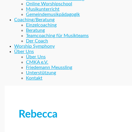
Online Worshipschool
Musikunterricht
Gemeindemusikpädagogik
Coaching/Beratung
Einzelcoaching
Beratung
Teamcoaching für Musikteams
Der Coach
Worship Symphony
Über Uns
Über Uns
CMKA e.V.
Friedemann Meussling
Unterstützung
Kontakt
Rebecca