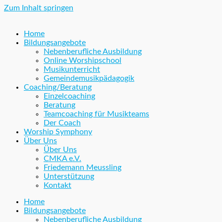
Zum Inhalt springen
Home
Bildungsangebote
Nebenberufliche Ausbildung
Online Worshipschool
Musikunterricht
Gemeindemusikpädagogik
Coaching/Beratung
Einzelcoaching
Beratung
Teamcoaching für Musikteams
Der Coach
Worship Symphony
Über Uns
Über Uns
CMKA e.V.
Friedemann Meussling
Unterstützung
Kontakt
Home
Bildungsangebote
Nebenberufliche Ausbildung