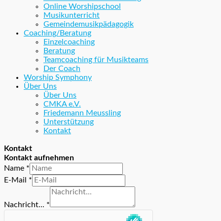
Online Worshipschool
Musikunterricht
Gemeindemusikpädagogik
Coaching/Beratung
Einzelcoaching
Beratung
Teamcoaching für Musikteams
Der Coach
Worship Symphony
Über Uns
Über Uns
CMKA e.V.
Friedemann Meussling
Unterstützung
Kontakt
Kontakt
Kontakt aufnehmen
Name
*
E-Mail
*
Nachricht...
*